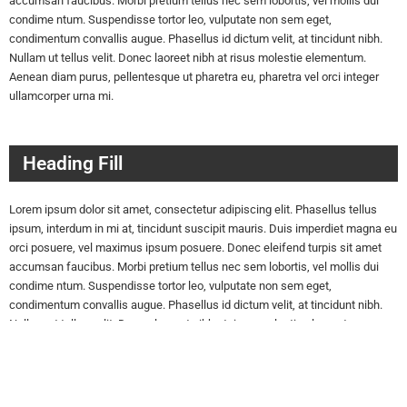
accumsan faucibus. Morbi pretium tellus nec sem lobortis, vel mollis dui
condime ntum. Suspendisse tortor leo, vulputate non sem eget,
condimentum convallis augue. Phasellus id dictum velit, at tincidunt nibh.
Nullam ut tellus velit. Donec laoreet nibh at risus molestie elementum.
Aenean diam purus, pellentesque ut pharetra eu, pharetra vel orci integer
ullamcorper urna mi.
Heading Fill
Lorem ipsum dolor sit amet, consectetur adipiscing elit. Phasellus tellus
ipsum, interdum in mi at, tincidunt suscipit mauris. Duis imperdiet magna eu
orci posuere, vel maximus ipsum posuere. Donec eleifend turpis sit amet
accumsan faucibus. Morbi pretium tellus nec sem lobortis, vel mollis dui
condime ntum. Suspendisse tortor leo, vulputate non sem eget,
condimentum convallis augue. Phasellus id dictum velit, at tincidunt nibh.
Nullam ut tellus velit. Donec laoreet nibh at risus molestie elementum.
Aenean diam purus, pellentesque ut pharetra eu, pharetra vel orci integer
ullamcorper urna mi.